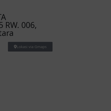
TA
5 RW. 006,
tara
Lokasi via Gmaps