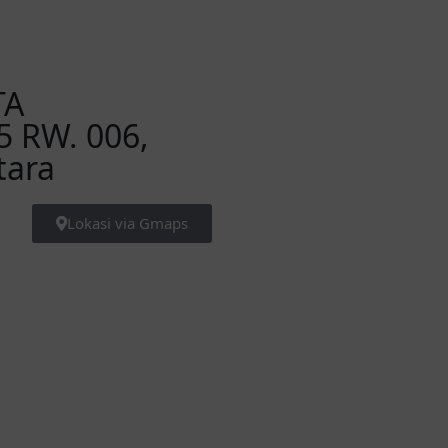
TA
5 RW. 006,
tara
Lokasi via Gmaps