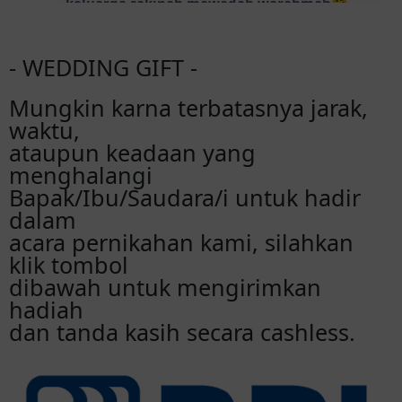
keluarga sakinah mawadah warahmah🤗
Sree
- WEDDING GIFT -
Selamat menempuh hidup yg baru widi n
sarah🫰
Mungkin karna terbatasnya jarak,
waktu,
ataupun keadaan yang
Ratih
Selamat ya mba sarah dan mas widy sakinah
menghalangi
mawadah warohmah bahagia dunia
Bapak/Ibu/Saudara/i untuk hadir
akhiirat. Doa terbaik buay Kalian
dalam
acara pernikahan kami, silahkan
Nurul Aini
klik tombol
Masya Allah lancar2 ya Mba sarahh😍
dibawah untuk mengirimkan
hadiah
dan tanda kasih secara cashless.
Kaliana putri
Selamat menempuh hidup baru sarah
Anisa