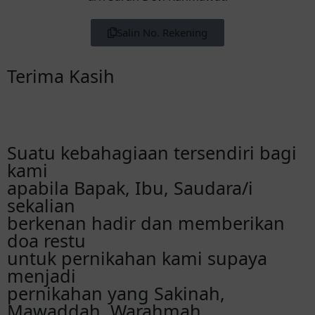
terbaik buat kalian 🤲🏻😇❤️
Salin No. Rekening
inee
selamat ya sar
Terima Kasih
Siti juleha
Selamat beb semoga lancar sampai hari H
semoga menjadi keluarga sakinah mawadah
warahmah, GK bisa Dateng sayang
Suatu kebahagiaan tersendiri bagi
kondangan lewat online kirim norek☺️😁
kami
apabila Bapak, Ibu, Saudara/i
sekalian
Lina
Selamat ya sarah lancar² sampe hari -H 🥰
berkenan hadir dan memberikan
doa restu
untuk pernikahan kami supaya
menjadi
pernikahan yang Sakinah,
Mawaddah, Warahmah