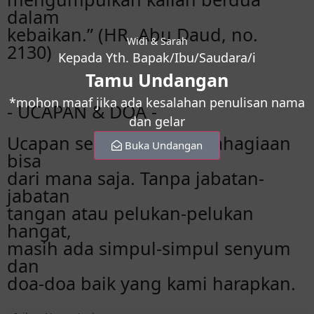
dalam
kebaikan.” (HR. Abu Daud, no.
Widi & Sarah
2130)
Kepada Yth. Bapak/Ibu/Saudara/i
Tamu Undangan
*mohon maaf jika ada kesalahan penulisan nama
- UCAPAN & DOA -
dan gelar
Ucapan selamat dan kebahagiaan
Buka Undangan
bisa
dari mana saja. Tanpa jabatan-
jabatan
tangan atau pelukan-pelukan
hangat,
masih ada simpul-simpul senyum
dan
doa-doa baik yang kami harapkan.