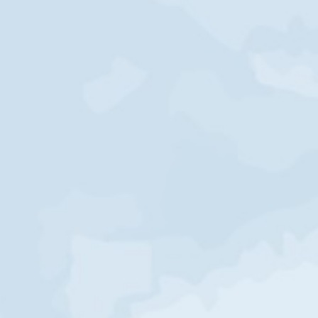
THE WEDDING OF
ndi & Zuwi
20 | 04 | 24