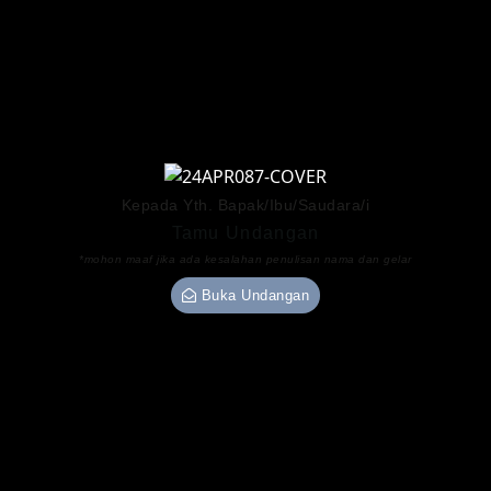
Kepada Yth. Bapak/Ibu/Saudara/i
Tamu Undangan
*mohon maaf jika ada kesalahan penulisan nama dan gelar
Buka Undangan