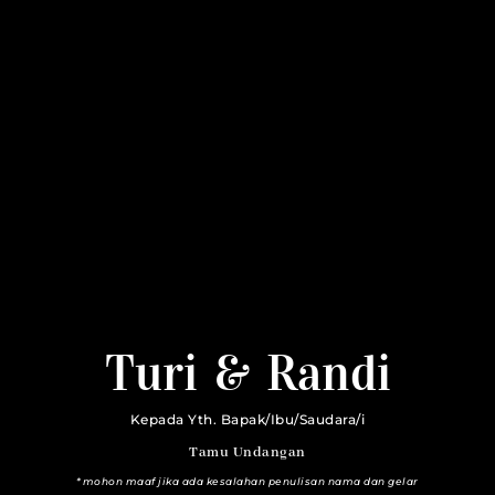
Turi & Randi
Turi & Randi
24 | 04 | 24
Kepada Yth. Bapak/Ibu/Saudara/i
Tamu Undangan
*mohon maaf jika ada kesalahan penulisan nama dan gelar