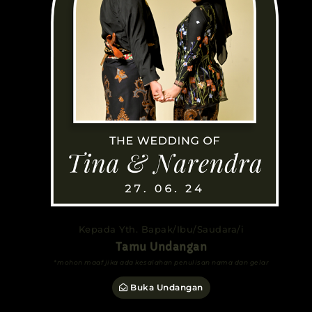
Kepada Yth. Bapak/Ibu/Saudara/i
Tamu Undangan
*mohon maaf jika ada kesalahan penulisan nama dan gelar
Buka Undangan