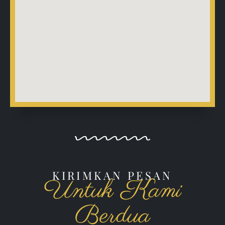
KIRIMKAN PESAN
Untuk Kami
Berdua