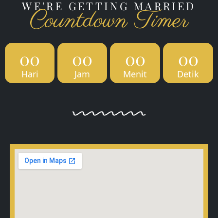
WE'RE GETTING MARRIED
Countdown Timer
00
00
00
00
Hari
Jam
Menit
Detik