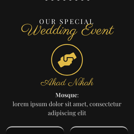
OUR SPECIAL
Wedding Event
Akad Nikah
Mosque
:
lorem ipsum dolor sit amet, consectetur
adipiscing elit