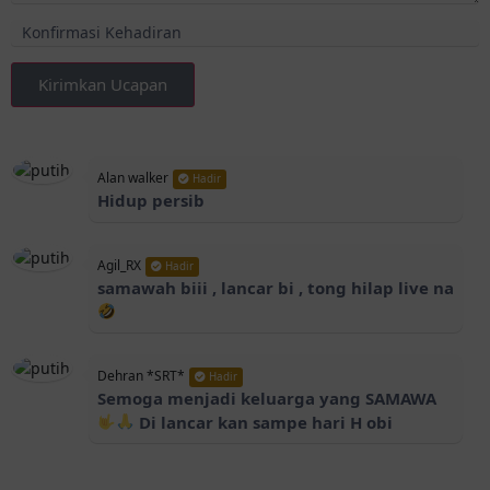
Kirimkan Ucapan
Alan walker
Hadir
Hidup persib
Agil_RX
Hadir
samawah biii , lancar bi , tong hilap live na
Dehran *SRT*
Hadir
Semoga menjadi keluarga yang SAMAWA
Di lancar kan sampe hari H obi
Black
Hadir