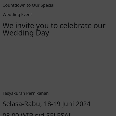
Countdown to Our Special
Wedding Event
We invite you to celebrate our
Wedding Day
00
00
00
00
Hari
Jam
Menit
Detik
Tasyakuran Pernikahan
Selasa-Rabu, 18-19 Juni 2024
08.00 WIB s/d SELESAI