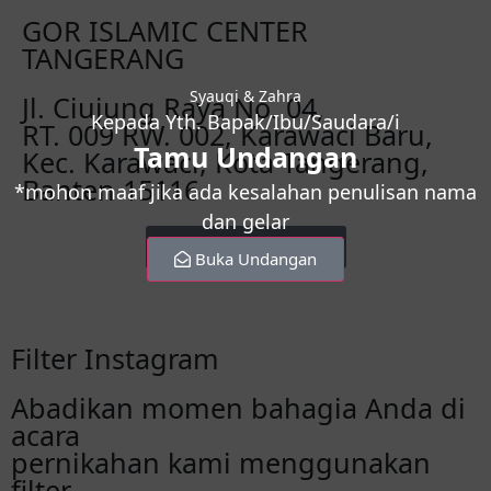
GOR ISLAMIC CENTER
TANGERANG
Syauqi & Zahra
Jl. Ciujung Raya No. 04,
Kepada Yth. Bapak/Ibu/Saudara/i
RT. 009 RW. 002, Karawaci Baru,
Tamu Undangan
Kec. Karawaci, Kota Tangerang,
Banten 15116
*mohon maaf jika ada kesalahan penulisan nama
dan gelar
Lihat Maps Lokasi
Buka Undangan
Filter Instagram
Abadikan momen bahagia Anda di
acara
pernikahan kami menggunakan
filter