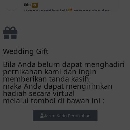
Rika
Happy wedding jaii🥰 semoga doa-doa
baik selalu menyertai kehidupan rumah
tangga jai & suami, bahagia selalu dan yg
paling terpenting slalu menggenggam
dlm situasi apapun hihi
Wedding Gift
Ganis
Semalat yaa jiaa🥰
Bila Anda belum dapat menghadiri
pernikahan kami dan ingin
memberikan tanda kasih,
Mmh.Merry n.kelg.
selamat berbahagia ya Zahra semoga jd
maka Anda dapat mengirimkan
kelg yg samawa. Aamiin.
hadiah secara virtual
melalui tombol di bawah ini :
dapaun
lanacar-lancarrr sampai acara sauu &
Kirim Kado Pernikahan
zahraaaa. berkah dan samawa selaluuuu
guys!✨