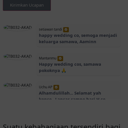
Kirimkan Ucapan
setiawan tandi
happy wedding co, semoga menjadi
keluarga samawa, Aaminn
Mantanmu
Happy wedding cos, samawa
pokoknya 🙏
Uchu AP
Alhamdulillah... Selamat yah
konco...Lancar sampe hari H co..
Semoga menjadi keluarga
SAMAWA... Amiinn... 😇🙏
Suatu kebahagiaan tersendiri bagi