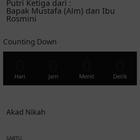
Putri Ketiga dari :
Bapak Mustafa (Alm) dan Ibu
Rosmini
Counting Down
0
0
0
0
Hari
Jam
Menit
Detik
Akad Nikah
SABTU,