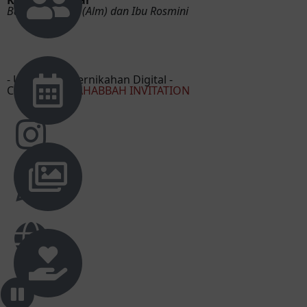
Bapak Mustafa (Alm) dan Ibu Rosmini
Suriansah
Slamat menempuh hidup baru bos q
- Undangan Pernikahan Digital -
Created by
MAHABBAH INVITATION
Nurasyah
Selamat beb, akhirnya ada juga satu
angkatan yg nikah. Maaf ndk bisa datang
karena suatu hal selamat menempuh
lembaran baru Alda
Lisa
Selamat ya semoga di lancarkan segala
persiapan dan semoga jdi keluarga yg
samawa semogaa langgeng sampai kakek
nenek selamat berbahagia bestie hehe maaf
tdk bisa hadir😊