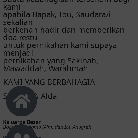
Senofri
kami
Selamat aco, semoga dilancarkan. Semoga
apabila Bapak, Ibu, Saudara/i
menjadi keluarga yg samawa. Aminnnnn
sekalian
berkenan hadir dan memberikan
Ulum
doa restu
Selamat moncos, semoga menjadi keluarga
untuk pernikahan kami supaya
yang samawa 🤲
menjadi
pernikahan yang Sakinah,
Theo Datubala & Keluarga
Mawaddah, Warahmah
Selamat ya daeng Acok. Semoga bahagia
lahir batin,saling setia hingga maut
KAMI YANG BERBAHAGIA
memisahkan....amien
Syahrul & Alda
Didik
Selamat co semoga menjadu keluarga yang
Samawa 🙏🏽 sukses selalu buat kita semua
Keluarga Besar
Bapak La Salama (Alm) dan Ibu Anugrah
Suwardi
Keluarga Besar
Semoga menjadi keluarga yang SAMAWA....