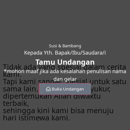
Susi & Bambang
Kepada Yth. Bapak/Ibu/Saudara/i
Tamu Undangan
Tidak ada yang spesial dalam cerita
*mohon maaf jika ada kesalahan penulisan nama
kami.
dan gelar
Tapi kami sangat spesial untuk satu
sama lain. Dan kami bersyukur,
Buka Undangan
dipertemukan Allah diwaktu
terbaik,
sehingga kini kami bisa menuju
hari istimewa kami.