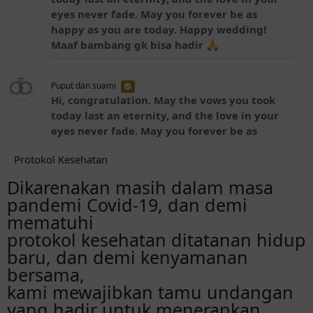
eyes never fade. May you forever be as
happy as you are today. Happy wedding!
Maaf bambang gk bisa hadir 🙏
Puput dan suami
Hi, congratulation. May the vows you took
today last an eternity, and the love in your
eyes never fade. May you forever be as
happy as you are today. Happy wedding!
Protokol Kesehatan
Maaf bambang gk bisa hadir 🙏
Dikarenakan masih dalam masa
pandemi Covid-19, dan demi
Gepeng
selamat ya. maaf ga bisa datang. Samawa
mematuhi
pokokee
protokol kesehatan ditatanan hidup
baru, dan demi kenyamanan
bersama,
Danie Febriyanti
kami mewajibkan tamu undangan
Susii.. Selamat yaa, ikut berbahagia. Semoga
jadi keluarga samawa. Acaranya di
yang hadir untuk menerapkan