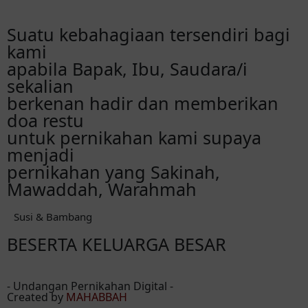
Suatu kebahagiaan tersendiri bagi
Elisa Feb
kami
Barakallah bambang dan pasangan,
apabila Bapak, Ibu, Saudara/i
insyaAllah menjadi keluarga yang sakinah,
mawaddah, warohmah
sekalian
berkenan hadir dan memberikan
doa restu
Marina Restu Dewi (ucukemir) ehehew
untuk pernikahan kami supaya
Waaaa lancar luncur yaa dek susiiii Selamat
menjadi
menempuh hidup baru bree Bambang dan
dek susiiiiii Langgeng terus dan cepet dapet
pernikahan yang Sakinah,
momongan 😘😘
Mawaddah, Warahmah
Susi & Bambang
Heni Siswantari
Barakallah..selamat susi anakku
BESERTA KELUARGA BESAR
sayang...semoga bahagia selalu dan saling
menguatkan dengan pasangan dalam
kondisi apapun....
- Undangan Pernikahan Digital -
Created by
MAHABBAH