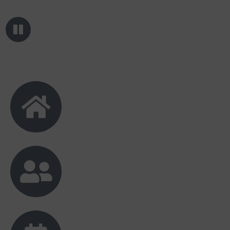
Inur
Alhamdulillah, happy wedding dek susi dan
suami.. Turut bahagia, semoga lancar
sampai hari H🙏🏻 maafkan sekali jika kk gk
datang karena jarak pulau yg memisahkan
kita🥲🙏🏻
wulandari Vonny
Alhamdulillah, segala puji bagi Allah. Tante
ikut bahagia dengan kabar dan undangan
bahagia ini si. Tante doakan dimudahkan, di
lancarkan dan dilanggengkan sampai ke
jannah❤❤
Ulfa & Tria
Happy wedding mas Bambang dan istri 💐
samawa🌈