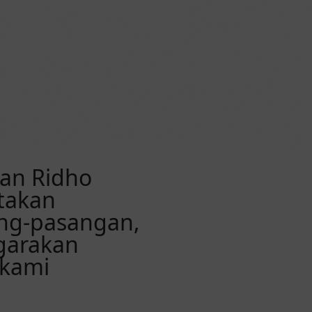
an Ridho
takan
ng-pasangan,
garakan
 kami