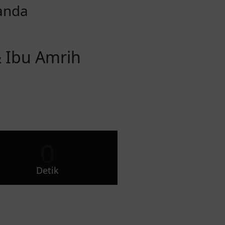
anda
& Ibu Amrih
0
Detik