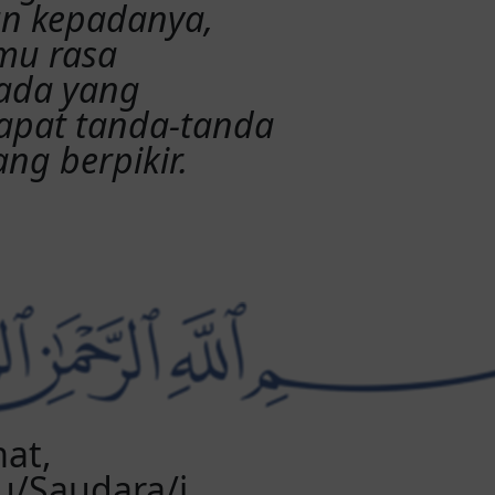
n kepadanya,
mu rasa
pada yang
dapat tanda-tanda
ng berpikir.
at,
/Saudara/i