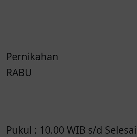
00
0
Hari
Jam
Pernikahan
RABU
Pukul : 10.00 WIB s/d Selesai