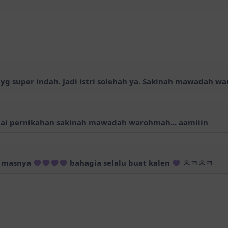
yg super indah. Jadi istri solehah ya. Sakinah mawadah 
pai pernikahan sakinah mawadah warohmah... aamiiin
n masnya
bahagia selalu buat kalen
ㅊㅋㅊㅋ