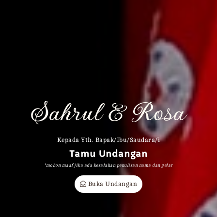
Sahrul & Rosa
UNDANGAN PERNIKAHAN
Sahrul & Rosa
Kepada Yth. Bapak/Ibu/Saudara/i
RABU, 05 JUNI 2024
Tamu Undangan
*mohon maaf jika ada kesalahan penulisan nama dan gelar
SAVE THE DATE
Buka Undangan