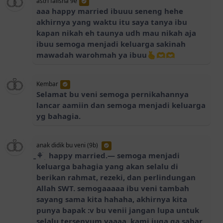
astri falisha 9e
aaa happy married ibuuu seneng hehe
akhirnya yang waktu itu saya tanya ibu
kapan nikah eh taunya udh mau nikah aja
ibuu semoga menjadi keluarga sakinah
mawadah warohmah ya ibuu🫰🫶🫶
Kembar
Selamat bu veni semoga pernikahannya
lancar aamiin dan semoga menjadi keluarga
yg bahagia.
anak didik bu veni (9b)
⚘̱ ֹ ׅ happy married.— semoga menjadi
keluarga bahagia yang akan selalu di
berikan rahmat, rezeki, dan perlindungan
Allah SWT. semogaaaaa ibu veni tambah
sayang sama kita hahaha, akhirnya kita
punya bapak :v bu venii jangan lupa untuk
selalu tersenyum yaaaa, kami juga ga sabar