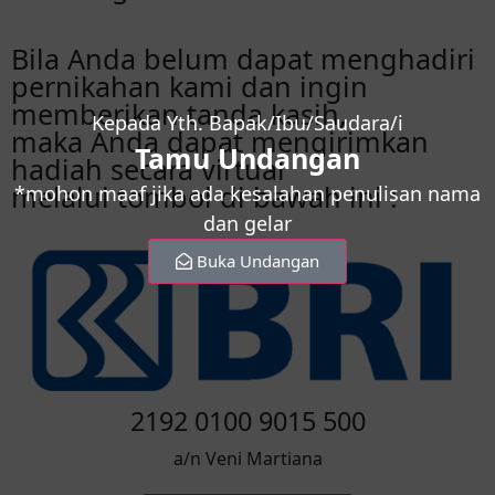
Bila Anda belum dapat menghadiri
pernikahan kami dan ingin
memberikan tanda kasih,
Kepada Yth. Bapak/Ibu/Saudara/i
maka Anda dapat mengirimkan
Tamu Undangan
hadiah secara virtual
melalui tombol di bawah ini :
*mohon maaf jika ada kesalahan penulisan nama
dan gelar
Buka Undangan
2192 0100 9015 500
a/n Veni Martiana