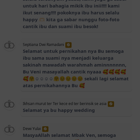
untuk hari bahagia mikik ibu inii!!!! kami
ikut senang!!!! pokoknya ibu harus selalu
happy 🫶🏻 kita ga sabar nunggu foto-foto
cantik ibu dan suami ibu besok!
Septiana Dwi Ramadani
Selamat untuk pernikahan nya Bu semoga
ibu sama suami nya menjadi keluarga
sakinah mawadah warahmah aminnnnnnn,
Bu Veni masayallah cantik nyaaa 🥰🥰🥰🥰
🥰🤗☺️☺️☺️☺️🤗😊😊😊😊 sekali lagi selamat
atas pernikahannya Bu 🥰
Ikhsan murut ter Ter kece ed ter berinsik se asia
Selamat ya bu happy wedding
Dewi Yulai
MasyaAllah selamat Mbak Ven, semoga