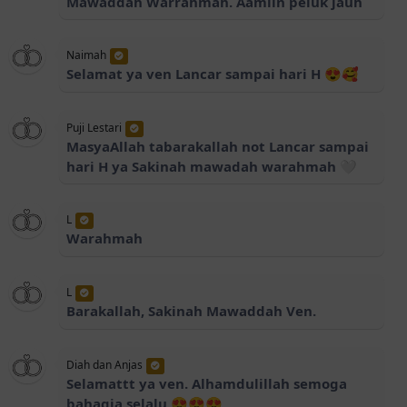
Mawaddah Warrahmah. Aamiin peluk jauh
Naimah
Selamat ya ven Lancar sampai hari H 😍🥰
Puji Lestari
MasyaAllah tabarakallah not Lancar sampai
hari H ya Sakinah mawadah warahmah 🤍
L
Warahmah
L
Barakallah, Sakinah Mawaddah Ven.
Diah dan Anjas
Selamattt ya ven. Alhamdulillah semoga
bahagia selalu 😍😍😍