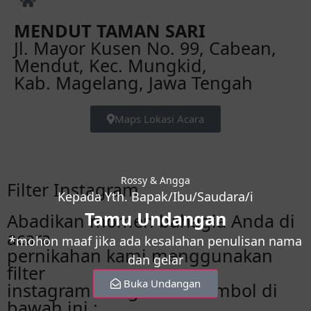
MENDUT TAMAN SARI
Jl. Mayor Kusen No. 99, Cabean,
Mendut, Kec. Mungkid,
Kab. Magelang, Jawa Tengah
Maps Lokasi Acara
Rossy & Angga
Filter Instagram
Kepada Yth. Bapak/Ibu/Saudara/i
Tamu Undangan
Abadikan momen bahagia Anda di
acara
*mohon maaf jika ada kesalahan penulisan nama
pernikahan kami menggunakan
dan gelar
filter
Buka Undangan
instagram dengan klik tombol di
bawah ini :