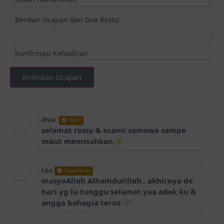
Kirimkan Ucapan
dhea
Hadir
selamat rossy & suami samawa sampe
maut memisahkan✨
Lisa
Tidak Hadir
masyaAllah Alhamdulillah.. akhirnya de
hari yg lu tunggu selamat yaa adek ku &
angga bahagia terus 🤍