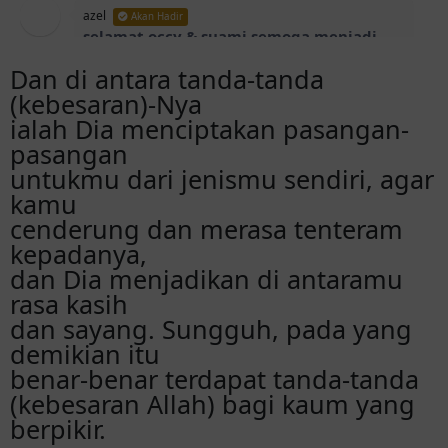
azel
Akan Hadir
selamat occy & suami semoga menjadi
keluarga sakinah mawadah warahmah ✨
Dan di antara tanda-tanda
🫶🏻
(kebesaran)-Nya
ialah Dia menciptakan pasangan-
Risma
Hadir
pasangan
selama menempuh hidup baru occy &
untukmu dari jenismu sendiri, agar
suami semoga menjadi keluarga sakinah
kamu
mawadah warahmah 🤍
cenderung dan merasa tenteram
kepadanya,
Risma
Hadir
dan Dia menjadikan di antaramu
selama menempuh hidup baru occy &
rasa kasih
suami semoga menjadi keluarga sakinah
dan sayang. Sungguh, pada yang
mawadah warahmah 🤍
demikian itu
benar-benar terdapat tanda-tanda
awanda
Hadir
(kebesaran Allah) bagi kaum yang
selamat menempuh hidup baru rossy &
berpikir.
suami akhirnya ya bahagia terus ya