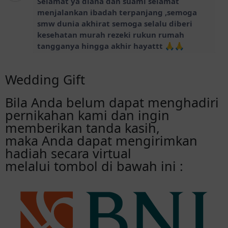
Selamat ya diana dan suami selamat
menjalankan ibadah terpanjang ,semoga
smw dunia akhirat semoga selalu diberi
kesehatan murah rezeki rukun rumah
tangganya hingga akhir hayattt 🙏🙏
Wedding Gift
Egi
Semoga lancar ya sampai hari H nya,smga
menjadi keluarga sakina,mawadah
Bila Anda belum dapat menghadiri
,warahma,dunia dan akhirat,aamiin
pernikahan kami dan ingin
memberikan tanda kasih,
maka Anda dapat mengirimkan
Ade
Barakallah,,, Lancar trus sampe hari ha
hadiah secara virtual
teman sejak mondok aku,,,jaga kesehatan
melalui tombol di bawah ini :
yahhh bahagia dunia akhirat aamiin🤲
AYU
Selamat buat Dian . Semoga lancar luncur
sampe hari H. Tiada halangan suatu apapun.