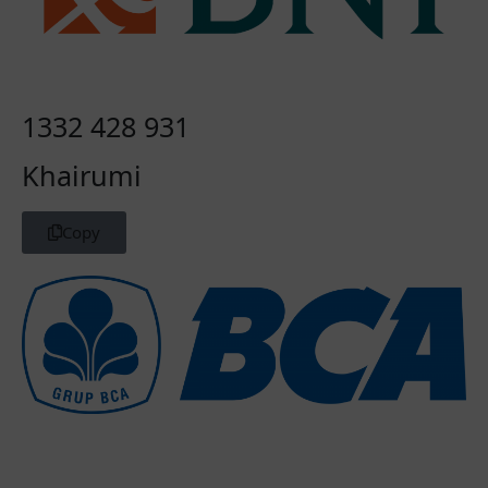
Samawa ya Aamiin🤩
Fuji
congrats bro awk Romi dan calon
1332 428 931
istri...Finaly bro awk, semoga menjadi
keluarga yang bahagia selalu ya Amin...
Khairumi
Yusanna
Copy
Selamat Menjalankan Hidup Baru semoga
Samawa
Siimut
Happy ever ending dianhot Finally ya bisa
preventif halal wkwk Semoga segala
kekurangan ditutupi dengan saling
melengkapi, jadi contoh dan slluuu rendahh
hatiiii, maafkeun gabisa jd bridesmaid yuuu,
seuuu u on marelan.. God bless youuuu fulll