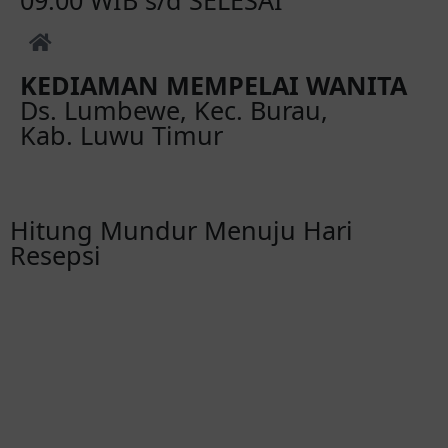
09.00 WIB s/d SELESAI
KEDIAMAN MEMPELAI WANITA
Ds. Lumbewe, Kec. Burau,
Kab. Luwu Timur
Hitung Mundur Menuju Hari
Resepsi
00
00
00
00
Hari
Jam
Menit
Detik