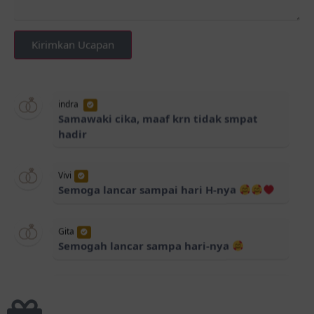
Kirimkan Ucapan
indra
Samawaki cika, maaf krn tidak smpat
hadir
Vivi
Semoga lancar sampai hari H-nya
Gita
Semogah lancar sampa hari-nya
Andi Fitri
MasyaAllah... Alhamdulillah...semoga