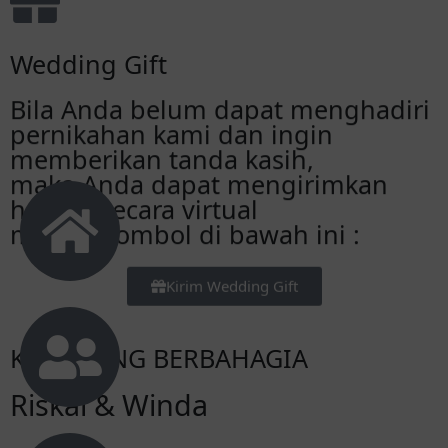
bahagia dunia akhirat ya dek
Cukkae...
Wedding Gift
Andi anchu
Samawa Brow
Bila Anda belum dapat menghadiri
pernikahan kami dan ingin
Indah
memberikan tanda kasih,
Selamat ikkaaaallll, samawa ko sobat
maka Anda dapat mengirimkan
aamiin
hadiah secara virtual
melalui tombol di bawah ini :
Indri juliana
Lancar sampai hari H dek
Kirim Wedding Gift
Rafda
MasyaAllah sakinah mawaddah
KAMI YANG BERBAHAGIA
warahmah
Riskal & Winda
Isdaa
Congrats, Lncar Smpai Hri H Yah...