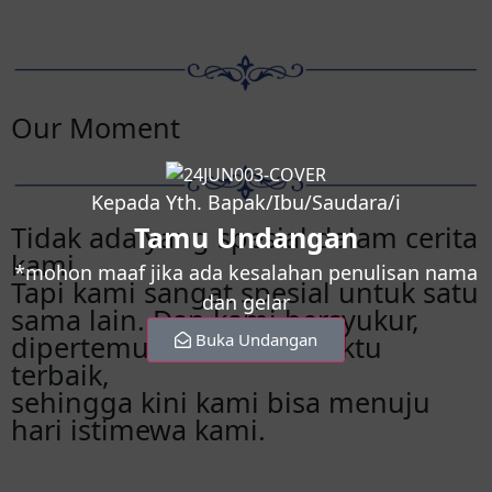
Our Moment
Kepada Yth. Bapak/Ibu/Saudara/i
Tidak ada yang spesial dalam cerita
Tamu Undangan
kami.
*mohon maaf jika ada kesalahan penulisan nama
Tapi kami sangat spesial untuk satu
dan gelar
sama lain. Dan kami bersyukur,
dipertemukan Allah diwaktu
Buka Undangan
terbaik,
sehingga kini kami bisa menuju
hari istimewa kami.