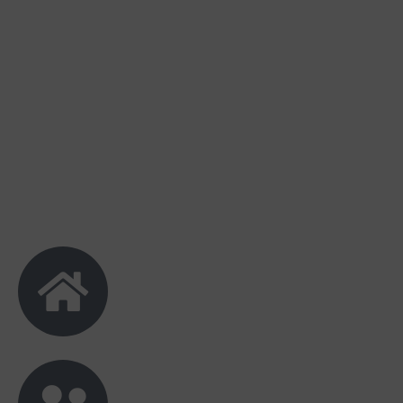
mawadah warahmah. Aamiin
Valeno alhusrat
Akan Hadir
Semoga jadi keluarga sakinah mawadah
warahmah amin
Siti Arliza
Tidak Hadir
Maasyaa Allaah... Selamat ya Rina dan Diki..
Semoga lancar sampai hari H.. Jadi keluarga
sakinah mawaddah warahmah.. Bahagia
sehidup sesyurga.. Aamiin
Febri Sitepu
Tidak Hadir
Baarakallah... Selamat menempuh hidup
baru ya Diki & Rina Semoga Allah
memberkahi dalam suka ataupun duka,
Sakinah Mawaddah Warahmah