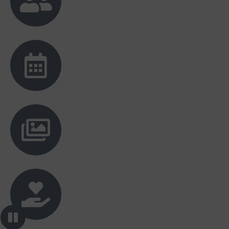
Wulan Dari
Hadir
Selamat menempuh hidup baru semoga
bahagia menjadi keluarga sakinah
mawadah dan warahma Rina dan Dicky
Ade kurnia risma
Akan Hadir
Selamat menempuh hidup baru dan selamat
berbahagia ya rina dan suami, selalu
menjadi keluarga yg SAMAWA aamiin
Hanif solin
Tidak Hadir
Selamat ya dikki dan rinaaa, semogaa
menjadi keluarga samawa yaaaa
Raysa Rejeki
Hadir
Selamat berbahagia, semoga menjadi
keluarga yang sakinah mawadah dan
warahmah