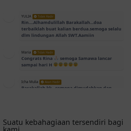
YULIA
Tidak Hadir
Rin....Alhamdulillah Barakallah...doa
terbaiklah buat kalian berdua.semoga selalu
dlm lindungan Allah SWT.Aamiin
Maria
Tidak Hadir
Congrats Rina
semoga Samawa lancar
sampai hari H
Icha Mulia
Akan Hadir
Barakallah kk , semoga dimudahkan dan
dilancarkan segalanya sampai hari H
Rian
Akan Hadir
Selamat ya lek ku Diky dan Rina Semoga
Suatu kebahagiaan tersendiri bagi
lancar sampai hari H dan menjadi keluarga
kami
yg sakinah mawadah warahmah amin