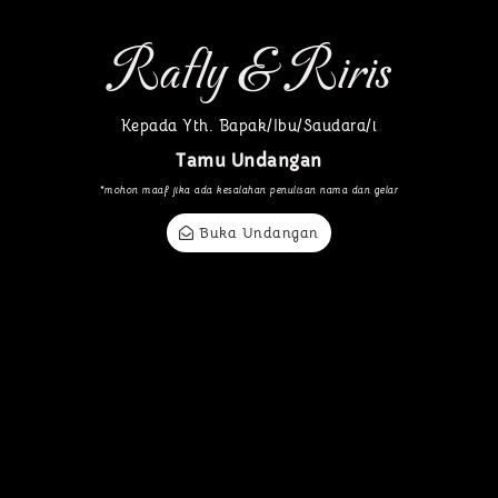
benar-benar terdapat tanda-tanda
(kebesaran Allah) bagi kaum yang berpikir.
Rafly & Riris
[QS. AR-RUM AYAT 21]
Kepada Yth. Bapak/Ibu/Saudara/i
Tamu Undangan
*mohon maaf jika ada kesalahan penulisan nama dan gelar
Buka Undangan