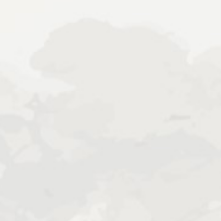
THE WEDDING OF
Pita & Kholis
30. 06. 24
Save the Date