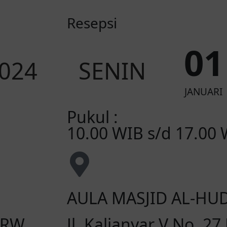
Resepsi
0
1
024
SENIN
JANUARI
Pukul :
10.00 WIB s/d 17.00
AULA MASJID AL-HU
 RW.
Jl. Kalianyar V No. 27