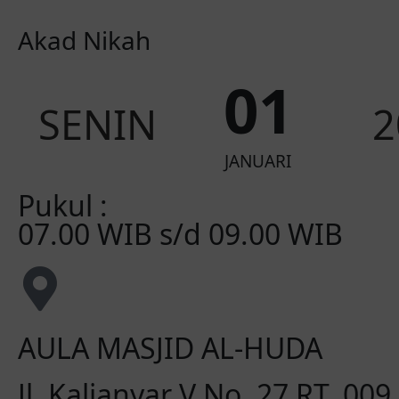
Akad Nikah
0
1
SENIN
2
JANUARI
Pukul :
07.00 WIB s/d 09.00 WIB
AULA MASJID AL-HUDA
Jl. Kalianyar V No. 27 RT. 009