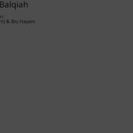
 Balqiah
i :
m) & Ibu Hayani
Detik