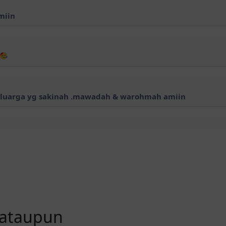
miin
luarga yg sakinah .mawadah & warohmah amiin
kky dan mba Qiah. semoga Allah SWT memberikan kalian 
iap tantangan. Barakallahu lakum wa baraka alaikum.
a yani smg samawa bahagia selalu
 ataupun