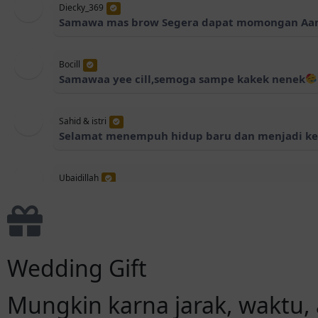
Diecky_369
Samawa mas brow Segera dapat momongan Aa
Bocill
Samawaa yee cill,semoga sampe kakek nenek
Sahid & istri
Selamat menempuh hidup baru dan menjadi ke
Ubaidillah
selamat menempuh kehidupan baru untuk mas O
kecerdasan dan kearifan dalam menghadapi set
Yani
Wedding Gift
Selamat menempuh hdp baru bwt anaknya bund
Mungkin karna jarak, waktu,
Yani