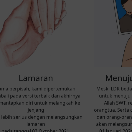
Lamaran
Menuju
ama berpisah, kami dipertemukan
Meski LDR beda
bali pada versi terbaik dan akhirnya
untuk menuju h
antapkan diri untuk melangkah ke
Allah SWT, r
jenjang
orangtua. Serta 
 lebih serius dengan melangsungkan
dan orang-orang
lamaran
akan melangsun
pada tanggal 03 Oktober 2021.
01 Januari 202