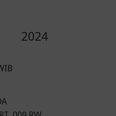
2024
 WIB
DA
 RT. 009 RW.