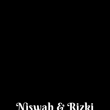
WEDDING INVITATION
10. 09. 23
Niswah & Rizki