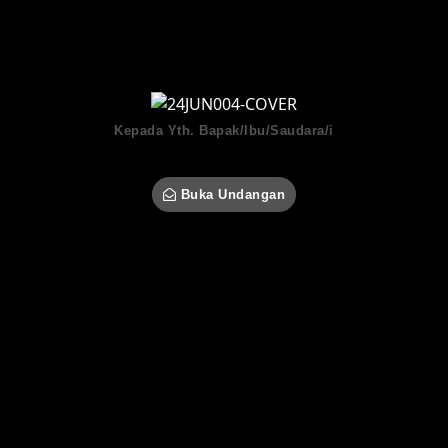
THE WEDDING OF
Nenden & Rian
Kepada Yth. Bapak/Ibu/Saudara/i
Tamu Undangan
Buka Undangan
MINGGU, 30 JUNI 2024