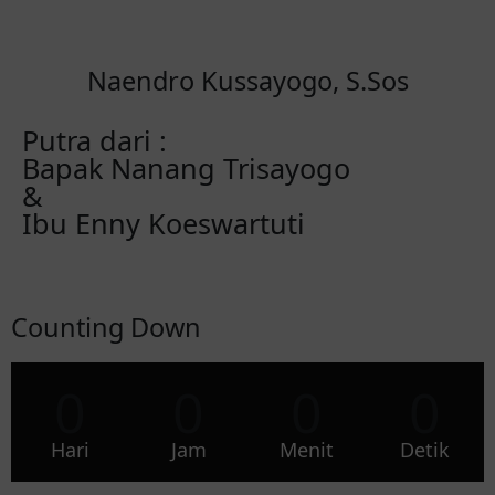
Naendro Kussayogo, S.Sos
Putra dari :
Bapak Nanang Trisayogo
&
Ibu Enny Koeswartuti
Counting Down
0
0
0
0
Hari
Jam
Menit
Detik