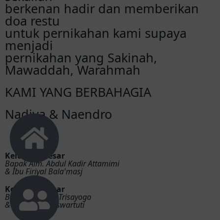
berkenan hadir dan memberikan
doa restu
untuk pernikahan kami supaya
ufa.
selamat y mabrok
menjadi
pernikahan yang Sakinah,
Mawaddah, Warahmah
@Pratamabuds
Alhamdulillah, akhirnya naendro
KAMI YANG BERBAHAGIA
menemukan pelabuhan doa yg terbaik cs ku
Nadiya & Naendro
Sisil
Fren ya Allah so happy for you
Keluarga Besar
Hania
Bapak Alm. Abdul Kadir Attamimi
Nadya selamat! Mabruuuuk sayaaaang
& Ibu Firiyal Bala'masj
Keluarga Besar
Bapak Nanang Trisayogo
Nyimeng
& Ibu Enny Koeswartuti
Wehh rabi arek e, semoga samawaa ya
mengg