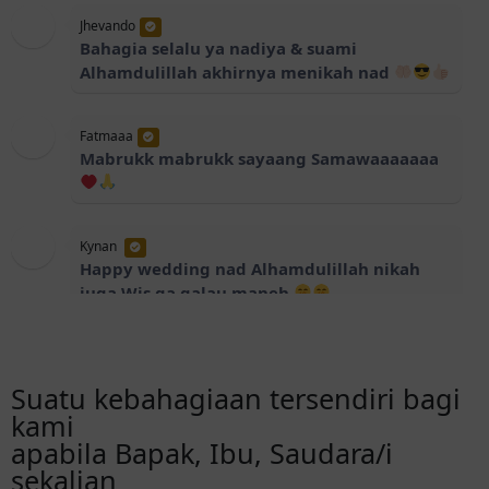
Jhevando
Bahagia selalu ya nadiya & suami
Alhamdulillah akhirnya menikah nad
Fatmaaa
Mabrukk mabrukk sayaang Samawaaaaaaa
Kynan
Happy wedding nad Alhamdulillah nikah
juga Wis ga galau maneh
Nabila balamash
Mabruuk Nadya... Lancar semua insyaallah
Suatu kebahagiaan tersendiri bagi
kami
apabila Bapak, Ibu, Saudara/i
Nisrin Hamedan
sekalian
Mabrook bun