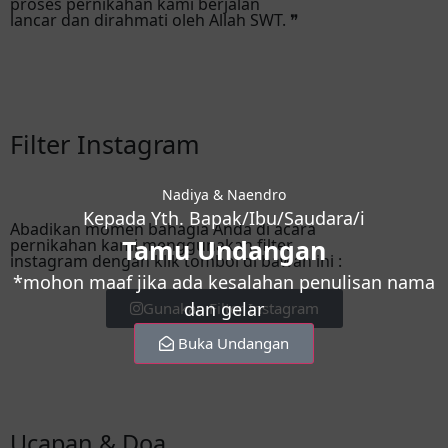
proses pernikahan kami berjalan
lancar dan dirahmati oleh Allah SWT. ❞
Filter Instagram
Nadiya & Naendro
Kepada Yth. Bapak/Ibu/Saudara/i
Abadikan momen bahagia Anda di acara
Tamu Undangan
pernikahan kami menggunakan filter
instagram dengan klik tombol di bawah ini :
*mohon maaf jika ada kesalahan penulisan nama
dan gelar
Gunakan Filter Instagram
Buka Undangan
Ucapan & Doa