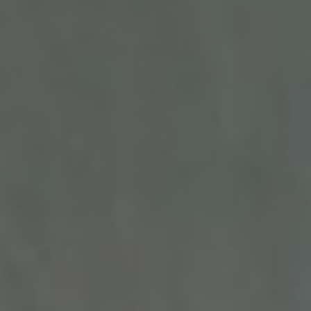
Muthiya & Satrio
21. 04. 24
"And We created you in pairs"
Qur'an (78:8)