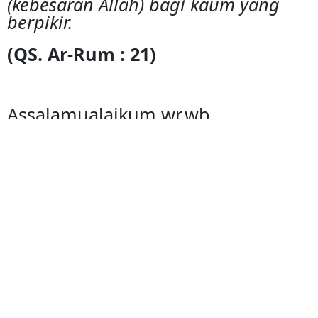
(kebesaran Allah) bagi kaum yang
berpikir.
(QS. Ar-Rum : 21)
Assalamualaikum wr.wb
Dengan memohon Rahmat dan
Ridho Allah SWT
yang telah menciptakan Makhluk-
Nya
secara berpasang-pasangan, kami
bermaksud
menyelenggarakan pernikahan
kami