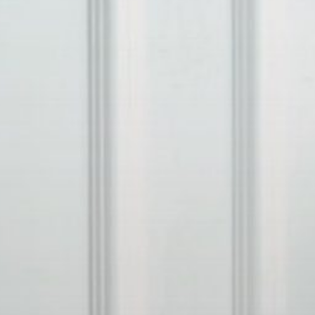
THE WEDDING OF
tang & Rachmah