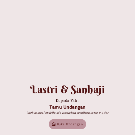
WEDDING INVITATION
Lastri & Sanhaji
Lastri & Sanhaji
Kepada Yth :
Tamu Undangan
MINGGU, 08 OKTOBER 2023
*mohon maaf apabila ada kesalahan penulisan nama & gelar
Save the Date
Buka Undangan