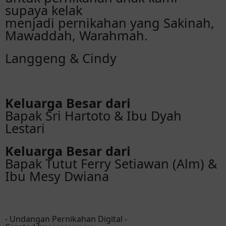
supaya kelak
menjadi pernikahan yang Sakinah,
Eka kel. bulu lor
Mawaddah, Warahmah.
Selamat menempuh hidup baru, semoga
bahagia sampai akhir hayat. Aamiin
Langgeng & Cindy
Erna batik
Selamat menempuh hidup baru semoga
Keluarga Besar dari
langgeng sampai anak cucu
Bapak Sri Hartoto & Ibu Dyah
Lestari
Erna batik
Selamat menempuh hidup baru semoga
Keluarga Besar dari
langgeng sampai anak cucu
Bapak Tutut Ferry Setiawan (Alm) &
Ibu Mesy Dwiana
- Undangan Pernikahan Digital -