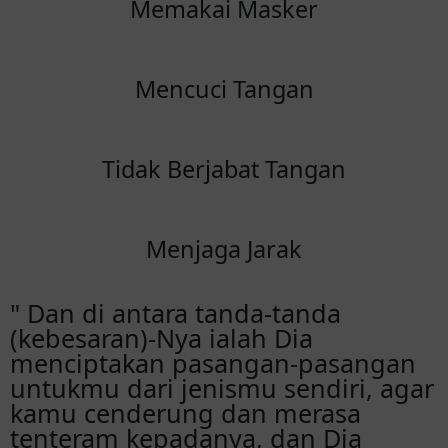
acara sakralmu
Memakai Masker
GENTA DWSP
ALHAMDULILAH HIROBIL ALAMIN.
Mencuci Tangan
SENANTIASA KAMI DOAKAN SEMOGA LANCAR
SEGALA URUSAN DAN MENJADI KELUARGA
YANG SAKINAH MAWADAH WARAHMAH.
Tidak Berjabat Tangan
AAMIIN.
Andrew - Merry
Menjaga Jarak
Selamat Langgeng dan Cindy... Didoakan
menjadi keluarga yang terus saling
mencintai dan melengkapi satu sama lain,
" Dan di antara tanda-tanda
menempatkan Tuhan diatas segalanya.
(kebesaran)-Nya ialah Dia
Sehat dan terus berbahagia diberi
menciptakan pasangan-pasangan
keturunan yang membanggakan. Gbu
untukmu dari jenismu sendiri, agar
kamu cenderung dan merasa
Mas Boy 43
tenteram kepadanya, dan Dia
Happy weeding mas Langgeng. Lancar