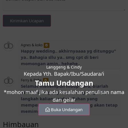
Kirimkan Ucapan
Agnes & koko
Happy wedding.. akhirnyaaaa yg ditunggu"
ya.. Bahagia sllu ya.. smg cpt di beri
momongan amin.. hehehe..
Langgeng & Cindy
Kepada Yth. Bapak/Ibu/Saudara/i
Ferry & Bebe
Tamu Undangan
Selamat menempuh hidup baru, biarlah
*mohon maaf jika ada kesalahan penulisan nama
kasih Tuhan yang terus mengiringi tiap
langkah kalian berdua, Tuhan yang
dan gelar
mempersatukan dan Tuhan yang akan tetap
Buka Undangan
memimpin. Gbu
Himbauan
Ipda angga torong