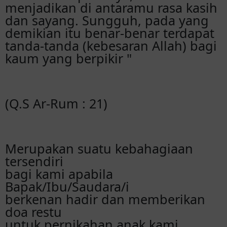
menjadikan di antaramu rasa kasih
sampai hari H & menjadi keluarga bahagia
dan sayang. Sungguh, pada yang
demikian itu benar-benar terdapat
tanda-tanda (kebesaran Allah) bagi
Jendro
kaum yang berpikir "
Doa ku buat kalian berdua, langgeng jadilah
kepala keluarga yg dipenuhi hikmat Tuhan
dan biarlah langgeng dan Cindy kekal hidup
bersama di dlm Tuhan sampai maut
(Q.S Ar-Rum : 21)
memisahkan. Tuhan memberkati mu y dek .
Kereeeen km
Deni & Ana
Merupakan suatu kebahagiaan
Selamat atas pernikahannya, semoga selalu
tersendiri
di berikan kemudahan dalam menjalani
bagi kami apabila
kerumitan berumah tangga.
Bapak/Ibu/Saudara/i
berkenan hadir dan memberikan
Joko
doa restu
Selamat menempuh hidup baru langgeng
untuk pernikahan anak kami
dan cindy