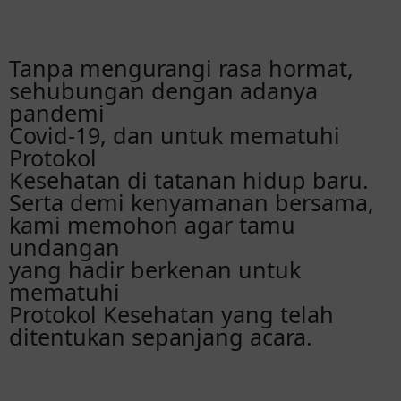
Selamat tembak dalam adek asuhh
Tanpa mengurangi rasa hormat,
BapakRidho
sehubungan dengan adanya
Selamat menempuh kehidupan yang
pandemi
sebenarnya kawanku, semoga langgeng
Covid-19, dan untuk mematuhi
sampe akhir hayat memisahkan Semangat
dan jangan menyerah ndann
Protokol
Kesehatan di tatanan hidup baru.
Serta demi kenyamanan bersama,
Daniel
kami memohon agar tamu
Akhirnnya pak ggeng
undangan
yang hadir berkenan untuk
Bathriq
mematuhi
Semoga menjadi keluarga sakinah
Protokol Kesehatan yang telah
mawaddah warohmah
ditentukan sepanjang acara.
Mantannya Mas langgeng
Bahagiamu bahagiaku mas,akan ku hadiri