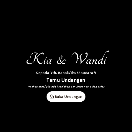
THE WEDDING OF
Kia & Wandi
MINGGU, 16 JULI 2023
Kia & Wandi
Simpan di Kalender
Kepada Yth. Bapak/Ibu/Saudara/i
Tamu Undangan
*mohon maaf jika ada kesalahan penulisan nama dan gelar
Buka Undangan