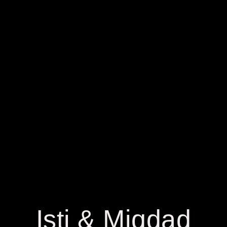
Dan di antara tanda-tanda (kebesaran)-Nya
ialah Dia menciptakan pasangan-pasangan
untukmu dari jenismu sendiri, agar kamu
cenderung dan merasa tenteram kepadanya,
dan Dia menjadikan di antaramu rasa kasih
dan sayang. Sungguh, pada yang demikian itu
benar-benar terdapat tanda-tanda
(kebesaran Allah) bagi kaum yang berpikir.
Isti & Miqdad
[QS. AR-RUM AYAT 21]