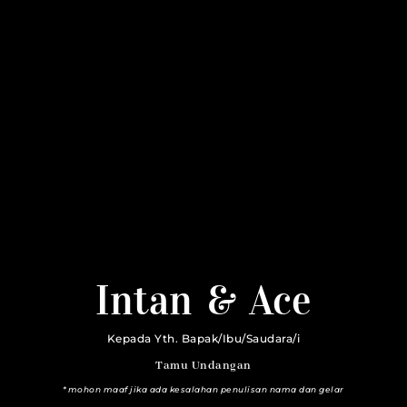
Intan & Ace
29 | 07 | 23
Intan & Ace
Kepada Yth. Bapak/Ibu/Saudara/i
Tamu Undangan
*mohon maaf jika ada kesalahan penulisan nama dan gelar