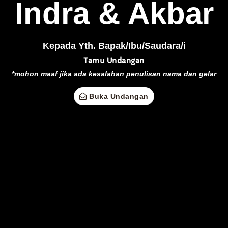
Indra & Akbar
SABTU, 06 JULI 2024
Kepada Yth. Bapak/Ibu/Saudara/i
Simpan di Kalender
Tamu Undangan
*mohon maaf jika ada kesalahan penulisan nama dan gelar
Buka Undangan