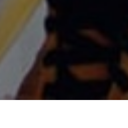
0
0
0
0
HARI
JAM
MENIT
DETIK
Dan di antara tanda-tanda (kebesaran)-Nya
ialah Dia menciptakan pasangan-pasangan
untukmu dari jenismu sendiri, agar kamu
cenderung dan merasa tenteram kepadanya,
dan Dia menjadikan di antaramu rasa kasih
dan sayang. Sungguh, pada yang demikian itu
benar-benar terdapat tanda-tanda
(kebesaran Allah) bagi kaum yang berpikir.
Q.S. Ar-Rum Ayat 21