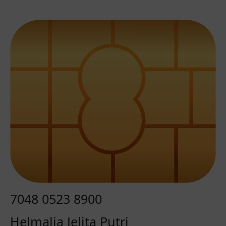
lancar sampai hari H🙏
Dianfotografi & Istri
Masyallah mas & mbak ikut terharu kalian
akhirnya menikah ya🥹 Lancar sampai hari
H ya buat kalian berdua semoga
samawa...sambil ketik aja mas udah mau
nangis entah kenapa ya..mungkin sudah
mas anggap Herlan sprti adek mas
sendiri...Pokoknya kami sayang kalian❤️❤️❤️
Sepupu paling cantik nan baik hati
Semoga lancar sampai hari H dan sakinah
mawadah warahmah 🤍💋
7048 0523 8900
Adek yg paling baiq hati dan tidak sombong
Semoga lancar sampai hari H.. SAMAWA ❤
Helmalia Jelita Putri