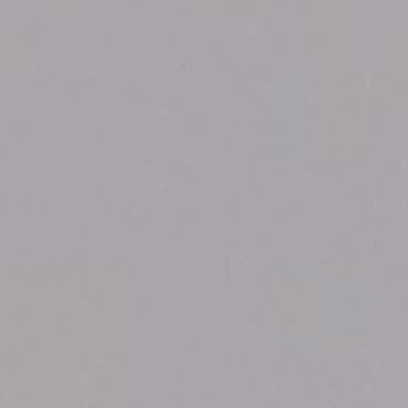
Putra & Syafa
31. 03. 23
"And We created you in pairs"
Qur'an (78:8)