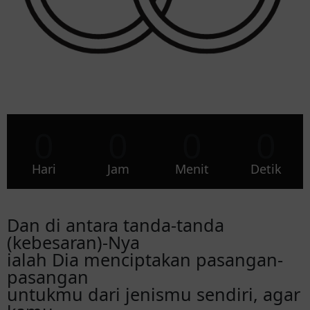
0
0
0
0
Hari
Jam
Menit
Detik
Dan di antara tanda-tanda
(kebesaran)-Nya
ialah Dia menciptakan pasangan-
pasangan
untukmu dari jenismu sendiri, agar