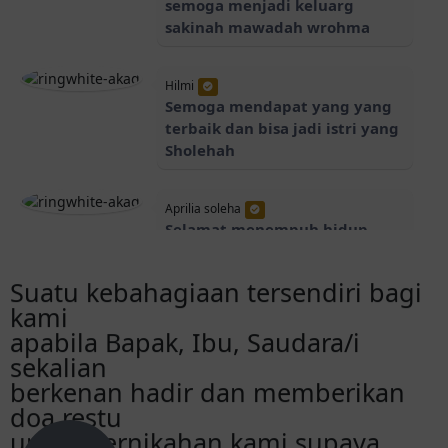
semoga menjadi keluarg
sakinah mawadah wrohma
Hilmi
Semoga mendapat yang yang
terbaik dan bisa jadi istri yang
Sholehah
Aprilia soleha
Selamat menempuh hidup
baru dek, semoga bahagia
selalu sakinah mawadah
Suatu kebahagiaan tersendiri bagi
warahmah ❤️
kami
apabila Bapak, Ibu, Saudara/i
tina afriana
sekalian
selamat menempuh hidup baru ontyy
berkenan hadir dan memberikan
semoga bahagia selalu sakinah
doa restu
mawaddah warahmah❤️❤️
untuk pernikahan kami supaya