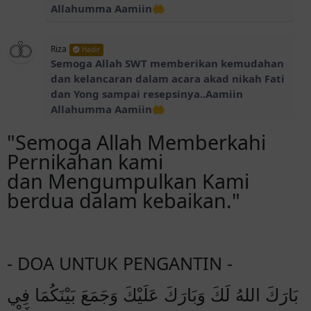
Allahumma Aamiin🤲
Riza
Hadir
Semoga Allah SWT memberikan kemudahan
dan kelancaran dalam acara akad nikah Fati
dan Yong sampai resepsinya..Aamiin
Allahumma Aamiin🤲
"Semoga Allah Memberkahi
Ian manulife
Akan Hadir
Pernikahan kami
Selamat ya tifa , langgeng terus bahagia
dan Mengumpulkan Kami
selalu ..
berdua dalam kebaikan."
Adit
Akan Hadir
Selamat ya tifa,semoga sampe akhir hayat
menua bersama
- DOA UNTUK PENGANTIN -
بَارَكَ اللهُ لَكَ وَبَارَكَ عَلَيْكَ وَجَمَعَ بَيْنَكُمَا فِي
Raiza
Hadir
Congrats yong dan Fati~