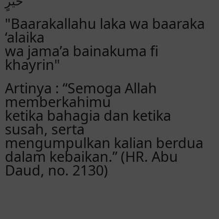
خَيْرٍ
"Baarakallahu laka wa baaraka
KOPONG
Hadir
‘alaika
Selamat yah Tifa.. senoga langgeng sampe
kakek nenek
wa jama’a bainakuma fi
khayrin"
Om Rudi
Hadir
Artinya : “Semoga Allah
Selamat atas resepsi Khitan yong,semoga
mendapatkan Hasil dan Bentuk yang baru
memberkahimu
ketika bahagia dan ketika
Alindiah Puspita
susah, serta
Hadir
Selamat menempuh hidup baru untuk
mengumpulkan kalian berdua
ananda Fati dan Yong, semoga menjadi
dalam kebaikan.” (HR. Abu
keluarga yg sakinah mawadah dan
Daud, no. 2130)
warohmah ...lancar sampai hari H ..aamin
yra
Aini
Hadir
Selamat menempuh hidup baru…