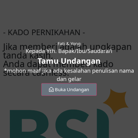
- KADO PERNIKAHAN -
Jika memberi adalah ungkapan
Fati & Yong
Kepada Yth. Bapak/Ibu/Saudara/i
tanda kasih,
Tamu Undangan
Anda dapat memberi kado
secara cashless.
*mohon maaf jika ada kesalahan penulisan nama
dan gelar
Buka Undangan