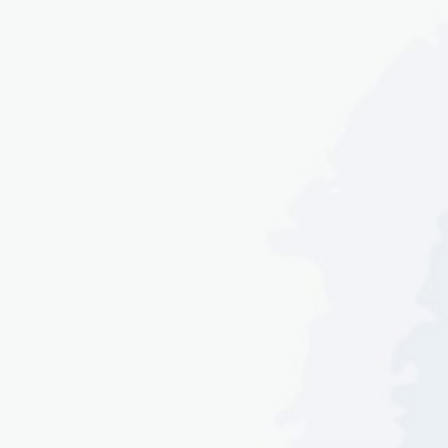
Butuh doa restu ji ini anggota,,,
siap
sy doakan yg baik²
Suatu kebahagiaan tersendiri bagi kami
apabila Bapak, Ibu, Saudara/i sekalian
berkenan hadir dan memberikan doa restu
untuk pernikahan kami supaya menjadi
pernikahan yang Sakinah, Mawaddah, Warahmah
Fajar & Melda
BESERTA KELUARGA BESAR