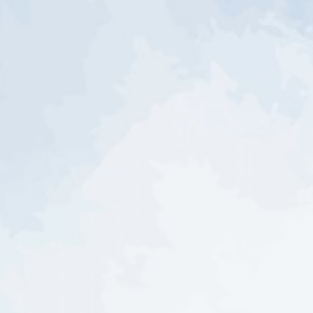
COUNTING DOWN
00
00
00
00
HARI
JAM
MENIT
DETIK
Akad Nikah