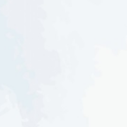
SENIN,
13.00 WITA
08 JAN 2024
s/d SELESAI
Bertempat di :
KEDIAMAN MEMPELAI WANITA
Parigi, Desa Senggengpalie
Ngunduh Mantu
SELASA,
10.00 WITA
09 JAN 2024
s/d SELESAI
Bertempat di :
KEDIAMAN MEMPELAI PRIA
Tompong, Desa Pattukulimpoe,
Lorong Bulu Cangkellue