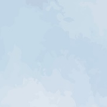
Assalamualaikum wr.wb
Dengan memohon Rahmat dan Ridho Allah SWT
yang telah menciptakan Makhluk-Nya
secara berpasang-pasangan, kami bermaksud
menyelenggarakan pernikahan kami
Fajar
Putra Pertama dari :
Bapak Makis & Ibu Rusna
dengan
Amelia Imelda, S.Pd
Putri Pertama dari :
Bapak Dankang & Ibu Hj. Timang