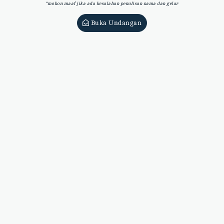
*mohon maaf jika ada kesalahan penulisan nama dan gelar
Abadikan momen bahagia Anda di acara
pernikahan kami menggunakan filter
Buka Undangan
instagram dengan klik tombol di bawah ini
Gunakan Filter Instagram
Wedding Gift
Bagi Bapak/Ibu/Saudara/i yang ingin
mengirimkan hadiah pernikahan
dapat melalui virtual account
atau alamat di bawah ini :