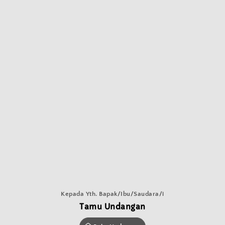
THE WEDDING OF
Kepada Yth. Bapak/Ibu/Saudara/i
Fadly & Ivo
Tamu Undangan