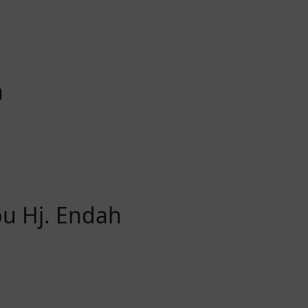
h
bu Hj. Endah