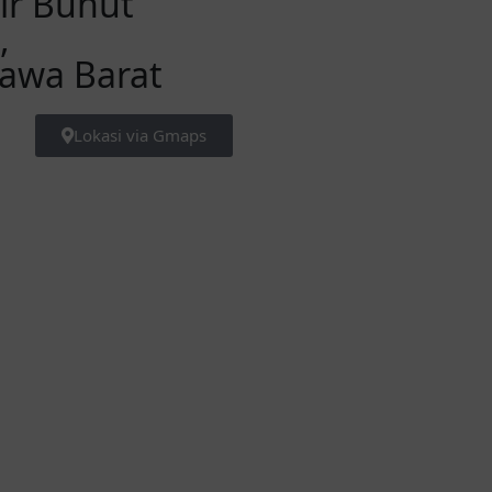
sir Bunut
,
Jawa Barat
Lokasi via Gmaps