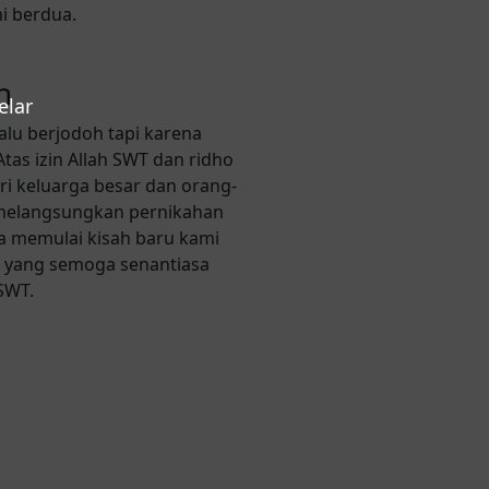
i berdua.
h
elar
alu berjodoh tapi karena
as izin Allah SWT dan ridho
ri keluarga besar dan orang-
n melangsungkan pernikahan
a memulai kisah baru kami
n yang semoga senantiasa
SWT.