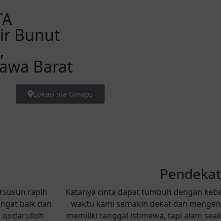
TA
sir Bunut
,
Jawa Barat
Lokasi via Gmaps
Pendeka
ersusun rapih
Katanya cinta dapat tumbuh dengan kebe
ngat baik dan
waktu kami semakin dekat dan mengenal
i qodarulloh
memiliki tanggal istimewa, tapi alam sea