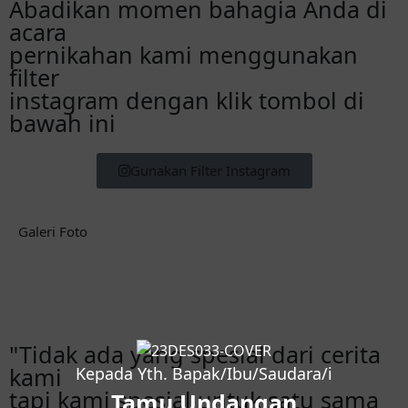
Abadikan momen bahagia Anda di
acara
pernikahan kami menggunakan
filter
instagram dengan klik tombol di
bawah ini
Gunakan Filter Instagram
Galeri Foto
"Tidak ada yang spesial dari cerita
kami
Kepada Yth. Bapak/Ibu/Saudara/i
tapi kami spesial untuk satu sama
Tamu Undangan