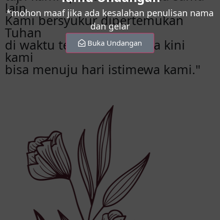
lain.
*mohon maaf jika ada kesalahan penulisan nama
Kami bersyukur dipertemukan
dan gelar
Tuhan
di waktu terbaik, sehingga kini
Buka Undangan
kami
bisa menuju hari istimewa kami."