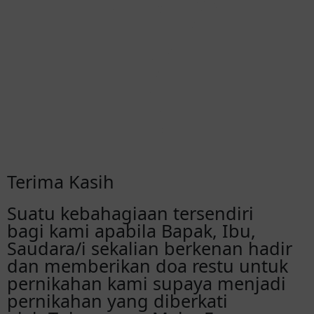
Citra Simanjuntak
selamat menempuh bahtra rumah tangga
ya dek, semoga bahagia dan langgeng
sampai akhir hayat. Tuhan memberkati
tumah tangga kalian dengan sukacita dan
damai sejahtera. Tuhan memberkati.
Mardi Banurea
Selamat Palbob, Tuhan memberkati
semuanya 🙏🙏🙏
Terima Kasih
Suatu kebahagiaan tersendiri
Ce Hutauruk
bagi kami apabila Bapak, Ibu,
Semoga Bahagia sampe kakek nenek
Saudara/i sekalian berkenan hadir
yaaaaaa
dan memberikan doa restu untuk
pernikahan kami supaya menjadi
heriantosilaen
pernikahan yang diberkati
Di Bagas Asi Dohot Holong Na Sian Tuhan