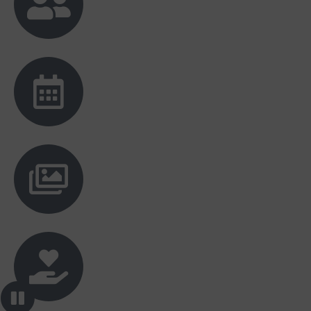
Destri Hutagalung
Selamat ya ester🥰 kiranya keluarga
kecilmu nanti selalu diberkati ya n bahagia
selalu. 🥳
Fitri Tobing
Congrats beb 🎉 Lancar ya sampe hari H ya
beb Tuhan memberkati 🙏😇
Julius
Congrats Ester dan bg Boby, finally! Lancar2
sampai H dan selamat menempuh hidup
baru. Tuhan memberkati.
Lestari
Selamat ya beb, semoga lancar sampai hari
H, Tuhan memberkati