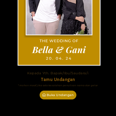
Kepada Yth. Bapak/Ibu/Saudara/i
Tamu Undangan
*mohon maaf jika ada kesalahan penulisan nama dan gelar
Buka Undangan