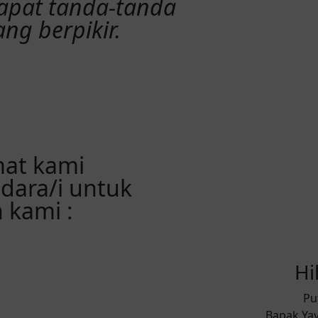
dapat tanda-tanda
ng berpikir.
mat kami
ara/i untuk
 kami :
Hi
Pu
Bapak Yay