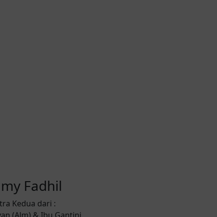
lmy Fadhil
tra Kedua dari :
an (Alm) & Ibu Gantini