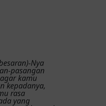
ebesaran)-Nya
gan-pasangan
, agar kamu
n kepadanya,
mu rasa
pada yang