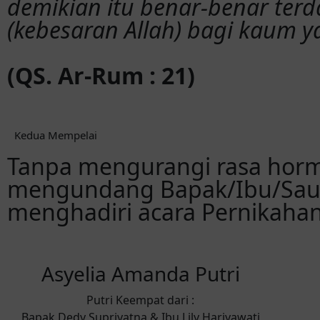
demikian itu benar-benar ter
(kebesaran Allah) bagi kaum ya
(QS. Ar-Rum : 21)
Kedua Mempelai
Tanpa mengurangi rasa hor
mengundang Bapak/Ibu/Saud
menghadiri acara Pernikahan
Asyelia Amanda Putri
Putri Keempat dari :
Bapak Dedy Supriyatna & Ibu Lily Hariyawati