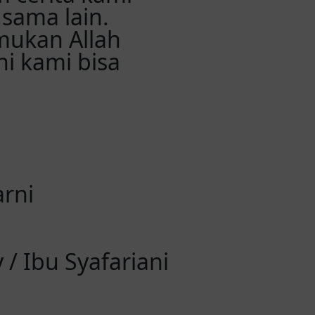
 sama lain.
mukan Allah
ni kami bisa
arni
/ Ibu Syafariani