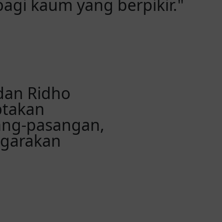
agi kaum yang berpikir."
an Ridho
ptakan
ang-pasangan,
garakan