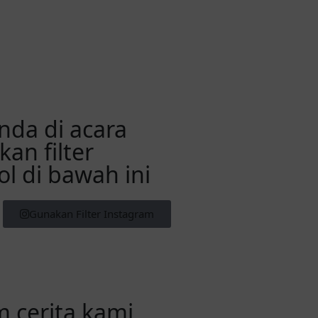
da di acara
an filter
l di bawah ini
Gunakan Filter Instagram
m cerita kami