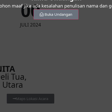
0
0
hon maaf jika ada kesalahan penulisan nama dan g
Buka Undangan
JULI 2024
ITA
eli Tua,
 Utara
Maps Lokasi Acara