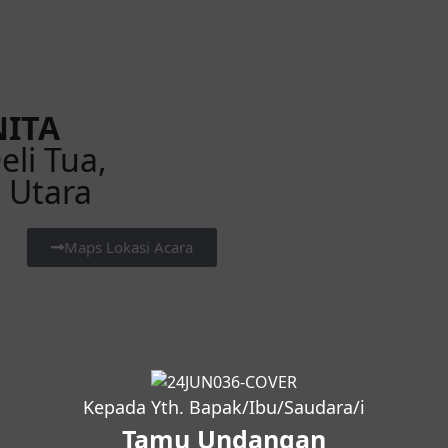
ITA
eli Tua,
 Utara
Maps Lokasi Acara
Kepada Yth. Bapak/Ibu/Saudara/i
Tamu Undangan