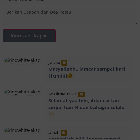
Kirimkan Ucapan
Juliana
Masyallahh,, lamcar sampai hari
H uniiiii🤗
Ayu firma lestari
Selamat yaa febi, dilancarkan
smpai hari H dan bahagia selalu
🫶🏻
Ismah
Barakallah biiii, lancar sampai