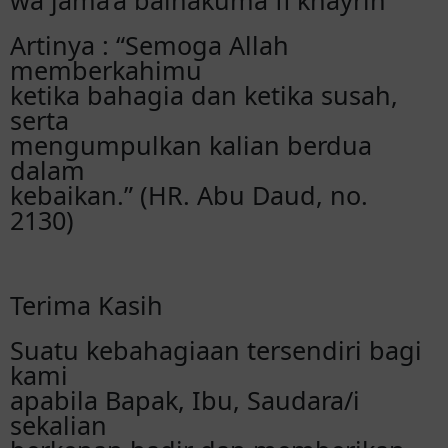
wa jama’a bainakuma fi khayrin"
smua nya smpe hr H💞
Artinya : “Semoga Allah
memberkahimu
Sarah Rahmawati
ketika bahagia dan ketika susah,
MasyaAllah,, smoga lancar ya bi
serta
🥰
mengumpulkan kalian berdua
dalam
Septi Nurhikmalia
kebaikan.” (HR. Abu Daud, no.
Selamat mbiii syg, seneng dn
2130)
terharu banget dpt kabar
bahagia gni🥺 semoga lancar
sampai hari H. Menjadi keluarga
yg sakinah mawaddah warohmah
Terima Kasih
🥰 bahagia selalu dunia dn
akhirat😘 buat suaminy febi nnti
Suatu kebahagiaan tersendiri bagi
jaga febi ya febi org baik🥰
kami
apabila Bapak, Ibu, Saudara/i
Retno wulandari
sekalian
Barrakallah bii akhirnya hari