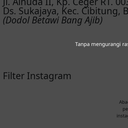
Jl. Alhuda II, Kp. Ceger RT. 0
Ds. Sukajaya, Kec. Cibitung, 
(Dodol Betawi Bang Ajib)
Tanpa mengurangi ra
Filter Instagram
Aba
pe
insta