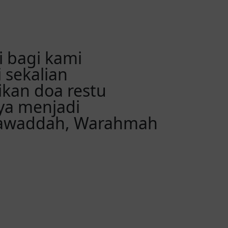
hmah yaaa tehh cepet cepet dapet momongannnn wkwk ja
i bagi kami
 sekalian
kan doa restu
nah mawadah dan warahmah Dan Smga cpt diksih mmongan
ya menjadi
Mawaddah, Warahmah
idup kalian bahagia dan selalu dipenuhi oleh hari-hari 
 buat pernikahan nya. Semoga jadi keluarga sakinah wa