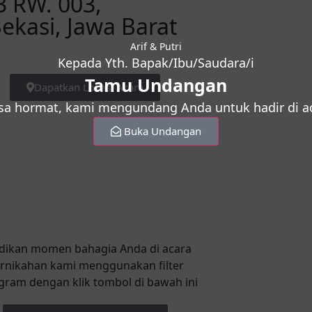
03 RW. 003,
Bekasi, Jawa Barat
Arif & Putri
Kepada Yth. Bapak/Ibu/Saudara/i
Tamu Undangan
Dapatkan Lokasi Acara
sa hormat, kami mengundang Anda untuk hadir di ac
Buka Undangan
dikan momen bahagia Anda di acara
rnikahan kami menggunakan filter
gram dengan klik tombol di bawah ini