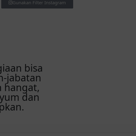
Gunakan Filter Instagram
iaan bisa
n-jabatan
n hangat,
nyum dan
pkan.