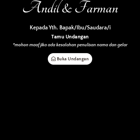
Andil & Farman
25 & 26 OKTOBER 2023
Kepada Yth. Bapak/Ibu/Saudara/i
Simpan di Kalender
Tamu Undangan
*mohon maaf jika ada kesalahan penulisan nama dan gelar
Buka Undangan