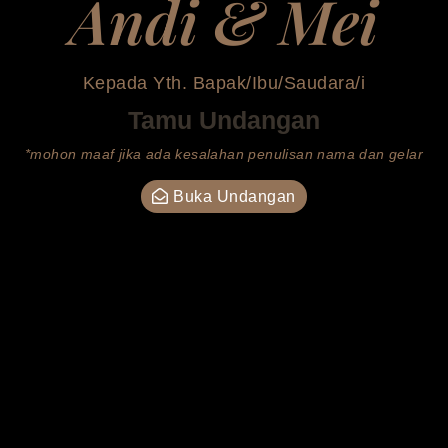
Andi & Mei
i antara tanda-tanda (kebesaran)-Nya
Kepada Yth. Bapak/Ibu/Saudara/i
 Dia menciptakan pasangan-pasangan
Tamu Undangan
ukmu dari jenismu sendiri, agar kamu
rung dan merasa tenteram kepadanya,
*mohon maaf jika ada kesalahan penulisan nama dan gelar
ia menjadikan di antaramu rasa kasih
yang. Sungguh, pada yang demikian itu
Buka Undangan
benar-benar terdapat tanda-tanda
saran Allah) bagi kaum yang berpikir.
AR-RUM AYAT-21